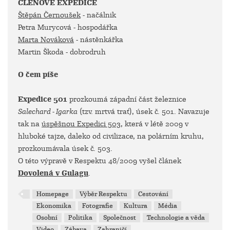
ČLENOVÉ EXPEDICE
Štěpán Černoušek
- načálnik
Petra Murycová - hospodářka
Marta Nováková
- nástěnkářka
Martin Škoda - dobrodruh
O čem píše
Expedice 501
prozkoumá západní část železnice
Salechard - Igarka
(tzv. mrtvá trať), úsek č. 501. Navazuje
tak na
úspěšnou Expedici 503
, která v létě 2009 v
hluboké tajze, daleko od civilizace, na polárním kruhu,
prozkoumávala úsek č. 503.
O této výpravě v Respektu 48/2009 vyšel článek
Dovolená v Gulagu
.
Homepage
Výběr Respektu
Cestování
Ekonomika
Fotografie
Kultura
Média
Osobní
Politika
Společnost
Technologie a věda
Video
Zábava
Zahraničí