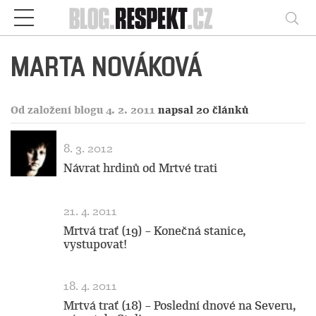
Respekt
Vy
MARTA NOVÁKOVÁ
Od založení blogu 4. 2. 2011
napsal 20 článků
8. 3. 2012
Návrat hrdinů od Mrtvé trati
21. 4. 2011
Mrtvá trať (19) – Konečná stanice,
vystupovat!
18. 4. 2011
Mrtvá trať (18) – Poslední dnové na Severu,