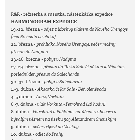
R&R - režisérka a rusistka, nástěnkářka expedice
HARMONOGRAM EXPEDICE
19.-22. března -
odjez z Moskvy vlakem do Nového Urengoje
(cca 60 hodin ve vlaku)
22. března -
prohlídka Nového Urengoje, večer možný
přesun do Nadymu
23.-26. března -
pobyt v Nadymu
27.-29. března -
přesun do Tarko Sale či někam k Něncům,
poslední den přesun do Salechardu
30.-31. března -
pobyt v Salechardu
1.-3. dubna -
Aksarka či Jar Sale - Děň oleněvoda
4.-5.dubna -
Abez, Vorkuta
6.-7. dubna -
vlak Vorkuta - Petrohrad (48 hodin)
8. dubna -
Petrohrad a Puškino - natáčení rozhovoru s
bývalým vězněm na úseku 503 Alexandrem Snovským
9. dubna -
večer odjezd do Moskvy
10. dubna -
odlet do Prahy