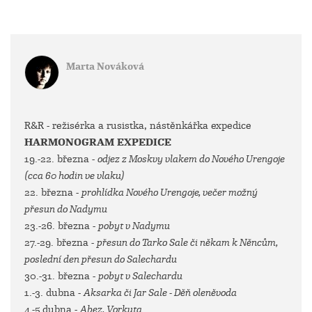
Marta Nováková
R&R - režisérka a rusistka, nástěnkářka expedice
HARMONOGRAM EXPEDICE
19.-22. března -
odjez z Moskvy vlakem do Nového Urengoje
(cca 60 hodin ve vlaku)
22. března -
prohlídka Nového Urengoje, večer možný
přesun do Nadymu
23.-26. března -
pobyt v Nadymu
27.-29. března -
přesun do Tarko Sale či někam k Něncům,
poslední den přesun do Salechardu
30.-31. března -
pobyt v Salechardu
1.-3. dubna -
Aksarka či Jar Sale - Děň oleněvoda
4.-5.dubna -
Abez, Vorkuta