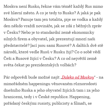
Moskva není Rusko, řekne vám téměř každý Rus mimo
své hlavní město. A co je tedy to Rusko? A jaká je pak
Moskva? Panuje tam jen totalita, pije se vodka a každý
den někdo vraždí novináře, jak se zdá z běžných zpráv
v Česku? Nebo je to standardní země ekonomicky
silných firem a obyvatel, jak prezentují mnozí naši
představitelé? Jací jsou sami Rusové? A dalších dvě stě
národů, které vedle Rusů v Rusku žijí? Co o sobě vědí
Češi a Rusové žijící v Česku? A co od největší země
světa čekat po prezidentských volbách?
Pár odpovědí bude možné najít „
Daleko od Moskvy
“ –
na
mimořádném happeningu věnovaném různorodosti
dnešního Ruska a jeho obyvatel žijících tam i za jeho
hranicemi, tedy i v České republice. Happening,
pořádaný českými rusisty, publicisty a filmaři, se