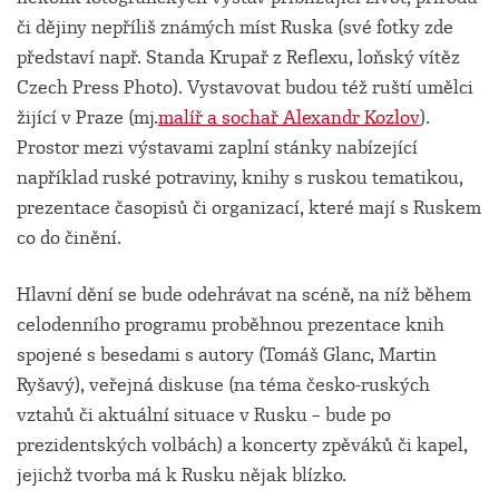
či dějiny nepříliš známých míst Ruska (své fotky zde
představí např. Standa Krupař z Reflexu, loňský vítěz
Czech Press Photo). Vystavovat budou též ruští umělci
žijící v Praze (mj.
malíř a sochař Alexandr Kozlov
).
Prostor mezi výstavami zaplní stánky nabízející
například ruské potraviny, knihy s ruskou tematikou,
prezentace časopisů či organizací, které mají s Ruskem
co do činění.
Hlavní dění se bude odehrávat na scéně, na níž během
celodenního programu proběhnou prezentace knih
spojené s besedami s autory (Tomáš Glanc, Martin
Ryšavý), veřejná diskuse (na téma česko-ruských
vztahů či aktuální situace v Rusku – bude po
prezidentských volbách) a koncerty zpěváků či kapel,
jejichž tvorba má k Rusku nějak blízko.