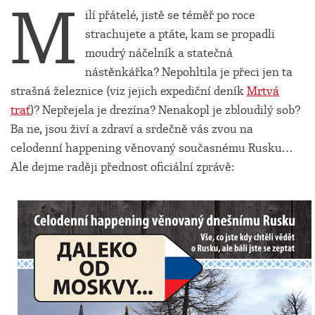
M
ilí přátelé, jistě se téměř po roce
strachujete a ptáte, kam se propadli
moudrý náčelník a statečná
nástěnkářka? Nepohltila je přeci jen ta
strašná železnice (viz jejich expediční deník
Mrtvá
trať
)? Nepřejela je drezína? Nenakopl je zbloudilý sob?
Ba ne, jsou živí a zdraví a srdečně vás zvou na
celodenní happening věnovaný současnému Rusku…
Ale dejme raději přednost oficiální zprávě: