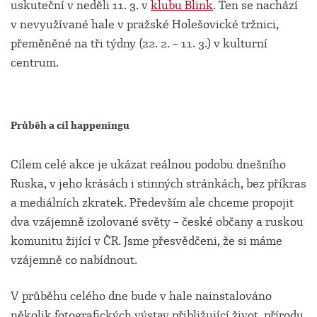
uskuteční v neděli 11. 3. v
klubu Blink
. Ten se nachází
v nevyužívané hale v pražské Holešovické tržnici,
přeměněné na tři týdny (22. 2. – 11. 3.) v kulturní
centrum.
Průběh a cíl happeningu
Cílem celé akce je ukázat reálnou podobu dnešního
Ruska, v jeho krásách i stinných stránkách, bez příkras
a mediálních zkratek. Především ale chceme propojit
dva vzájemně izolované světy – české občany a ruskou
komunitu žijící v ČR. Jsme přesvědčeni, že si máme
vzájemně co nabídnout.
V průběhu celého dne bude v hale nainstalováno
několik fotografických výstav přibližující život, přírodu