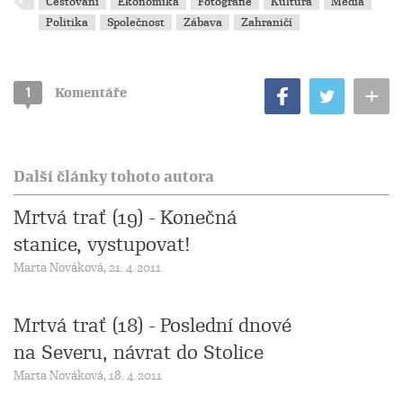
Cestování
Ekonomika
Fotografie
Kultura
Média
Politika
Společnost
Zábava
Zahraničí
+
1
Komentáře
Další články tohoto autora
Mrtvá trať (19) - Konečná
stanice, vystupovat!
Marta Nováková, 21. 4. 2011
Mrtvá trať (18) - Poslední dnové
na Severu, návrat do Stolice
Marta Nováková, 18. 4. 2011