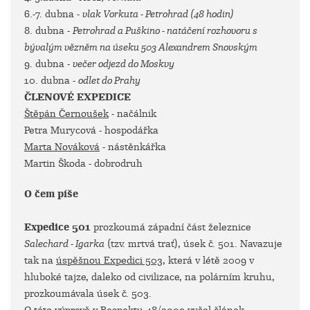
6.-7. dubna -
vlak Vorkuta - Petrohrad (48 hodin)
8. dubna -
Petrohrad a Puškino - natáčení rozhovoru s
bývalým vězněm na úseku 503 Alexandrem Snovským
9. dubna -
večer odjezd do Moskvy
10. dubna -
odlet do Prahy
ČLENOVÉ EXPEDICE
Štěpán Černoušek
- načálnik
Petra Murycová - hospodářka
Marta Nováková
- nástěnkářka
Martin Škoda - dobrodruh
O čem píše
Expedice 501
prozkoumá západní část železnice
Salechard - Igarka
(tzv. mrtvá trať), úsek č. 501. Navazuje
tak na
úspěšnou Expedici 503
, která v létě 2009 v
hluboké tajze, daleko od civilizace, na polárním kruhu,
prozkoumávala úsek č. 503.
O této výpravě v Respektu 48/2009 vyšel článek