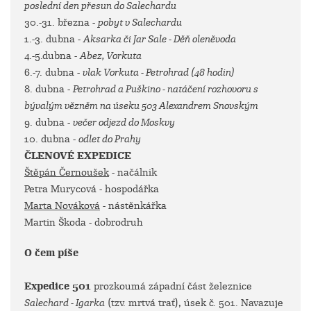
poslední den přesun do Salechardu
30.-31. března -
pobyt v Salechardu
1.-3. dubna -
Aksarka či Jar Sale - Děň oleněvoda
4.-5.dubna -
Abez, Vorkuta
6.-7. dubna -
vlak Vorkuta - Petrohrad (48 hodin)
8. dubna -
Petrohrad a Puškino - natáčení rozhovoru s
bývalým vězněm na úseku 503 Alexandrem Snovským
9. dubna -
večer odjezd do Moskvy
10. dubna -
odlet do Prahy
ČLENOVÉ EXPEDICE
Štěpán Černoušek
- načálnik
Petra Murycová - hospodářka
Marta Nováková
- nástěnkářka
Martin Škoda - dobrodruh
O čem píše
Expedice 501
prozkoumá západní část železnice
Salechard - Igarka
(tzv. mrtvá trať), úsek č. 501. Navazuje