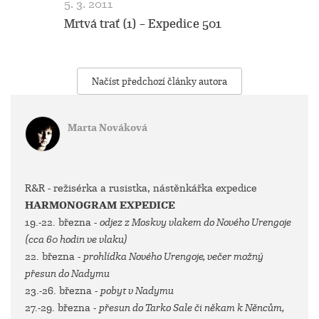
5. 3. 2011
Mrtvá trať (1) – Expedice 501
Načíst předchozí články autora
Marta Nováková
R&R - režisérka a rusistka, nástěnkářka expedice
HARMONOGRAM EXPEDICE
19.-22. března -
odjez z Moskvy vlakem do Nového Urengoje
(cca 60 hodin ve vlaku)
22. března -
prohlídka Nového Urengoje, večer možný
přesun do Nadymu
23.-26. března -
pobyt v Nadymu
27.-29. března -
přesun do Tarko Sale či někam k Něncům,