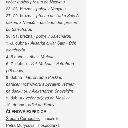
večer možný přesun do Nadymu
23.-26. března -
pobyt v Nadymu
27.-29. března -
přesun do Tarko Sale či
někam k Něncům, poslední den přesun
do Salechardu
30.-31. března -
pobyt v Salechardu
1.-3. dubna -
Aksarka či Jar Sale - Děň
oleněvoda
4.-5.dubna -
Abez, Vorkuta
6.-7. dubna -
vlak Vorkuta - Petrohrad
(48 hodin)
8. dubna -
Petrohrad a Puškino -
natáčení rozhovoru s bývalým vězněm
na úseku 503 Alexandrem Snovským
9. dubna -
večer odjezd do Moskvy
10. dubna -
odlet do Prahy
ČLENOVÉ EXPEDICE
Štěpán Černoušek
- načálnik
Petra Murycová - hospodářka