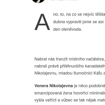
A
no, to, na co se nejvíc těš
dubna vypravili jsme se as
den oleněvoda.
Nabral nás tranzit místního načálstva
nabrali právě přilétnuvšího kanadskéh
Nikolajevnu, mladou tlumočnici Káťu 
je něco podobnéh
Venera Nikolajevna
emancipovaná žena hovořící minimáln
vyšla vstříct a vůbec se tak nějak mat