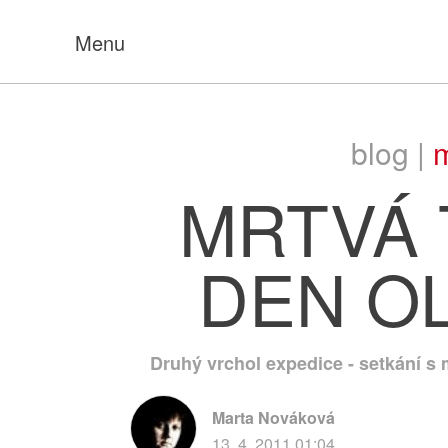
Menu
blog |
m
MRTVÁ T
DEN O
Druhý vrchol expedice - setkání s 
Marta Nováková
13. 4. 2011 01:04