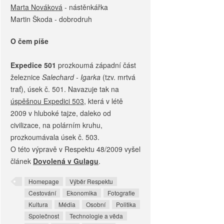
Marta Nováková
- nástěnkářka
Martin Škoda - dobrodruh
O čem píše
Expedice 501
prozkoumá západní část
železnice
Salechard - Igarka
(tzv. mrtvá
trať), úsek č. 501. Navazuje tak na
úspěšnou Expedici 503
, která v létě
2009 v hluboké tajze, daleko od
civilizace, na polárním kruhu,
prozkoumávala úsek č. 503.
O této výpravě v Respektu 48/2009 vyšel
článek
Dovolená v Gulagu
.
Homepage
Výběr Respektu
Cestování
Ekonomika
Fotografie
Kultura
Média
Osobní
Politika
Společnost
Technologie a věda