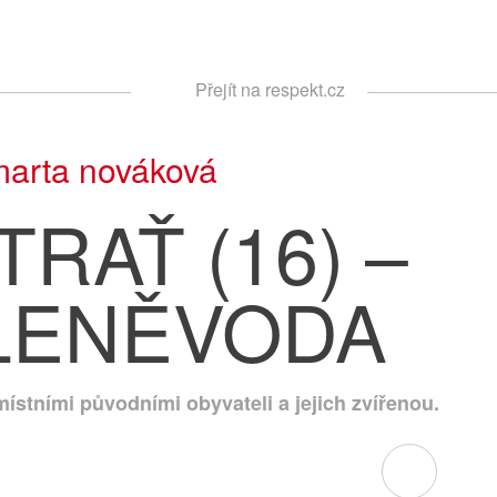
Respekt
Přejít na respekt.cz
Vyhledávání
arta nováková
RAŤ (16) –
LENĚVODA
místními původními obyvateli a jejich zvířenou.