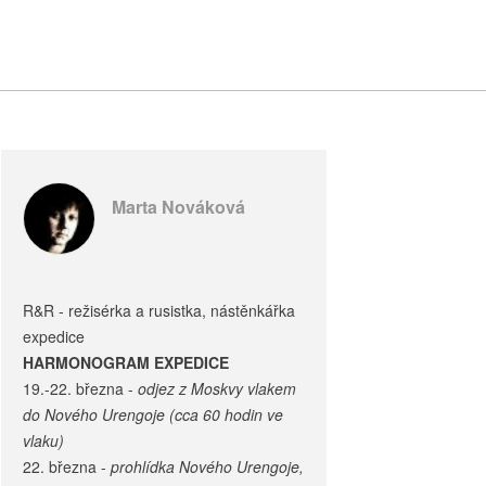
Marta Nováková
R&R - režisérka a rusistka, nástěnkářka
expedice
HARMONOGRAM EXPEDICE
19.-22. března -
odjez z Moskvy vlakem
do Nového Urengoje (cca 60 hodin ve
vlaku)
22. března -
prohlídka Nového Urengoje,