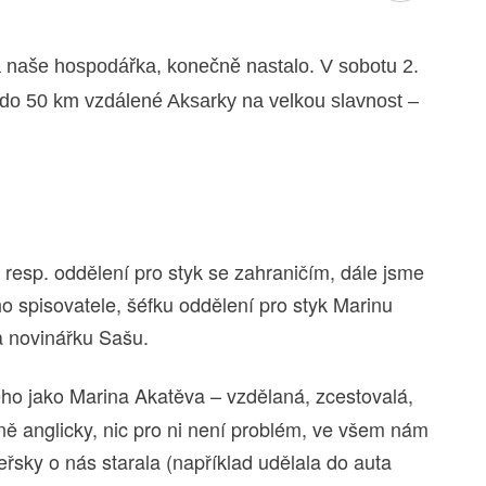
ila naše hospodářka, konečně nastalo. V sobotu 2.
i do 50 km vzdálené Aksarky na velkou slavnost –
, resp. oddělení pro styk se zahraničím, dále jsme
o spisovatele, šéfku oddělení pro styk Marinu
a novinářku Sašu.
o jako Marina Akatěva – vzdělaná, zcestovalá,
ě anglicky, nic pro ni není problém, ve všem nám
eřsky o nás starala (například udělala do auta