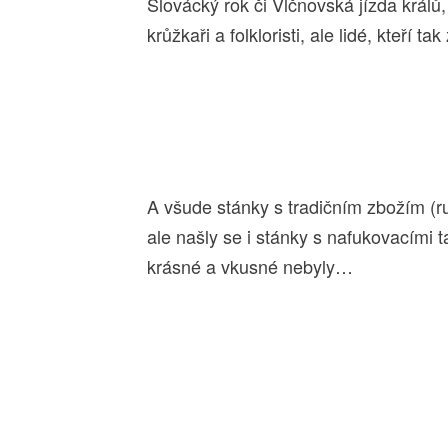
Slovácký rok či Vlčnovská jízda králů,
krůžkaři a folkloristi, ale lidé, kteří tak
A všude stánky s tradičním zbožím (ru
ale našly se i stánky s nafukovacími t
krásné a vkusné nebyly…