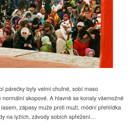
bí párečky byly velmi chutné, sobí maso
vé normální skopové. A hlavně se konaly všemožné
 lasem, zápasy muže proti muži, módní přehlídka
y na lyžích, závody sobích spřežení…