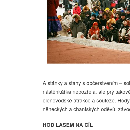
A stánky a stany s občerstvením – so
nástěnkářka nepozřela, ale prý tako
oleněvodské atrakce a soutěže. Hody
něneckých a chantských oděvů, závod
HOD LASEM NA CÍL