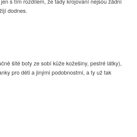
 jen s tím rozdílem, že tady krojovaní nejsou žádní
 žijí dodnes.
čně šité boty ze sobí kůže kožešiny, pestré látky),
anky pro děti a jinými podobnostmi, a ty už tak