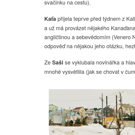
svačinku na cestu).
přijela teprve před týdnem z Ka
Kaťa
a už má provázet nějakého Kanaďana.
angličtinou a sebevědomím (Venero N
odpověď na nějakou jeho otázku, hez
Ze
se vyklubala novinářka a hla
Saši
mnohé vysvětlila (jak se chovat v čum