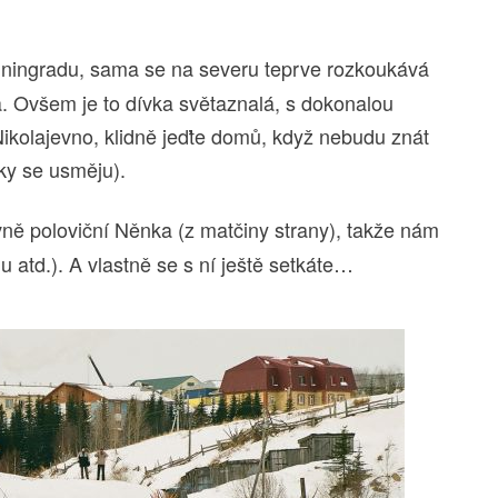
liningradu, sama se na severu teprve rozkoukává
 Ovšem je to dívka světaznalá, s dokonalou
ikolajevno, klidně jeďte domů, když nebudu znát
ky se usměju).
vně poloviční Něnka (z matčiny strany), takže nám
u atd.). A vlastně se s ní ještě setkáte…